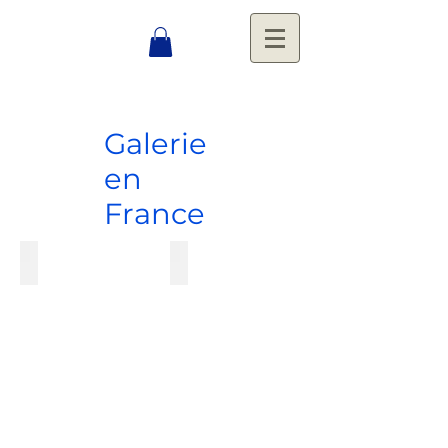
Galerie
en
France
Art Déco
Lits & Armoires
Art
Lits
Déco
&
Armoires