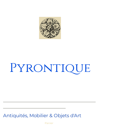
Pyrontique
_____________________________________
_________________________
Antiquités, Mobilier & Objets d'Art
Panier