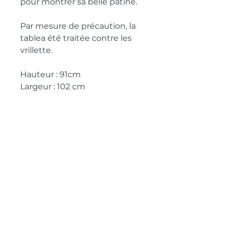
pour montrer sa belle patine.
Par mesure de précaution, la
tablea été traitée contre les
vrillette.
Hauteur : 91cm
Largeur : 102 cm
Profondeur : 44 cm
Vers : 1880
LIVRAISON
Remise en main propre depuis
40700, Hagetmau
Pour acheter avec frais de
transport, veuillez cliquer sur le
lien ci-dessous et nous vous
envoyons les renseignements