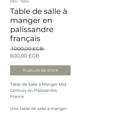
SKU : 1404
Table de salle à
manger en
palissandre
français
Prix
 1 000,00 £GB 
Prix
original
600,00 £GB
promotionnel
Rupture de stock
Table de Salle à Manger Mid-
Century en Palissandre,
France
Une table de salle à manger