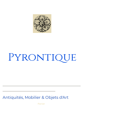
Pyrontique
_____________________________________
_________________________
Antiquités, Mobilier & Objets d'Art
Panier